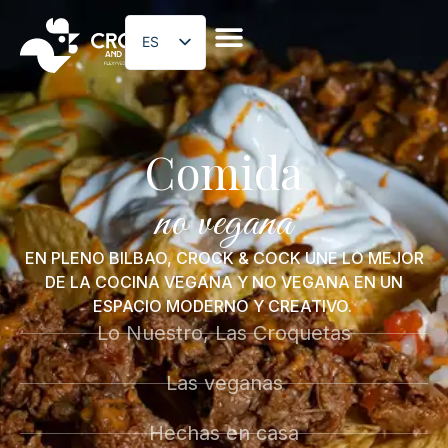
ES
EN
Comida
no vegetariana
no vegana
EN PLENO BILBAO, CROCK & COCK UNE LO MEJOR
DE LA COCINA VEGANA Y NO VEGANA EN UN
ESPACIO MODERNO Y CREATIVO.
Lo Nuestro, Las Croquetas
Las veganas
Hechas en casa